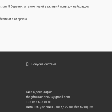
ілля, 8 березня, а також інший важливий привід – найкращим
безпеки з алергією.
Бонусна система
Київ Одеса Харків
thegiftukraine2020@gmail.com
+38 066 635 01 01
Питання? Дзвони з 9.00 до 22.00, без вихідних