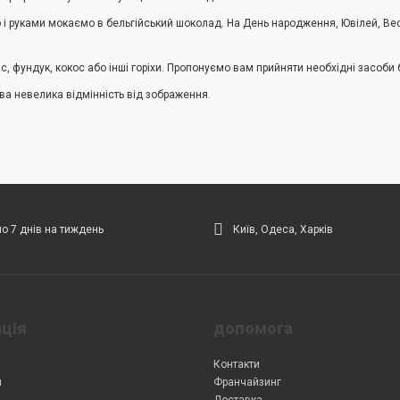
і руками мокаємо в бельгійський шоколад. На День народження, Ювілей, Вес
 фундук, кокос або інші горіхи. Пропонуємо вам прийняти необхідні засоби 
а невелика відмінність від зображення.
 7 днів на тиждень
Київ, Одеса, Харків
ція
допомога
Контакти
и
Франчайзинг