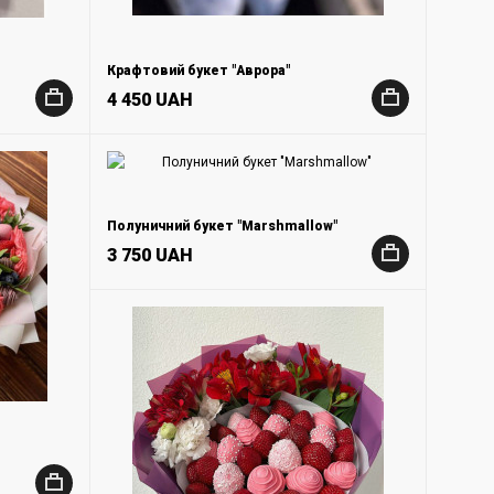
Крафтовий букет "Аврора"
4 450 UAH
+
+
Полуничний букет "Marshmallow"
3 750 UAH
+
+