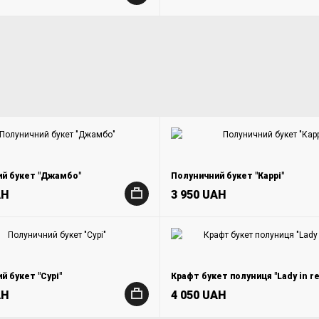
й букет "Джамбо"
Полуничний букет "Каррі"
AH
3 950 UAH
+
й букет "Сурі"
Крафт букет полуниця "Lady in re
AH
4 050 UAH
+