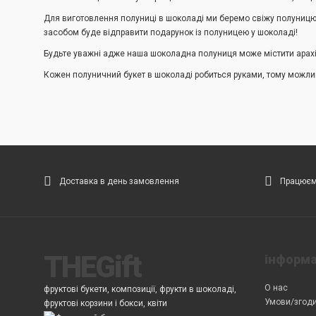
Для виготовлення полуниці в шоколаді ми беремо свіжу полуницю 
засобом буде відправити подарунок із полуницею у шоколаді!
Будьте уважні адже наша шоколадна полуниця може містити арахіс,
Кожен полуничний букет в шоколаді робиться руками, тому можлив
Доставка в день замовлення
Працюємо
THEGift
інформа
О нас
фруктові букети, композиції, фрукти в шоколаді,
Умови/згод
фруктові корзини і бокси, квіти