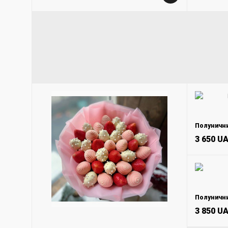
Полунични
3 650 U
Полунични
3 850 U