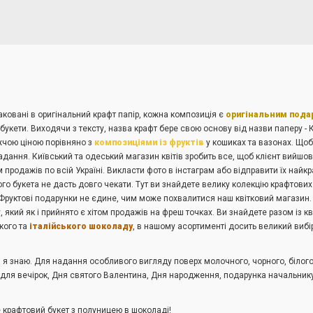
апаковані в оригінальний крафт папір, кожна композиція є
оригінальним пода
 букети. Виходячи з тексту, назва крафт бере свою основу від назви паперу -
ижчою ціною порівняно з
композиціями із фруктів
у кошиках та вазонах. Щоб
адання. Київський та одеський магазин квітів зробить все, щоб клієнт вийш
ом продажів по всій Україні. Викласти фото в інстаграм або відправити їх найк
го букета не дасть довго чекати. Тут ви знайдете велику колекцію крафтових
. Фруктові подарунки не єдине, чим може похвалитися наш квітковий магазин. 
який як і прийнято є хітом продажів на фреш точках. Ви знайдете разом із кві
кого та
італійського шоколаду
, в нашому асортименті досить великий вибір
я знаю. Для надання особливого вигляду поверх молочного, чорного, білого,
для вечірок, Дня святого Валентина, Дня народження, подарунка начальнику 
 крафтовий букет з полуницею в шоколаді!