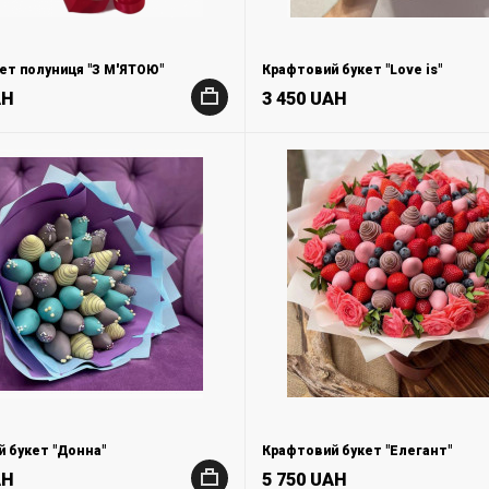
ет полуниця "З М'ЯТОЮ"
Крафтовий букет "Love is"
AH
3 450 UAH
+
 букет "Донна"
Крафтовий букет "Елегант"
AH
5 750 UAH
+