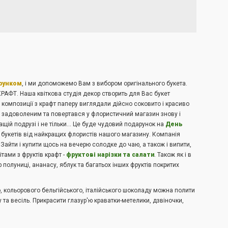
рунком
, і ми допоможемо Вам з вибором оригінального букета.
 КРАФТ. Наша квіткова студія декор створить для Вас букет
 композиції з крафт паперу виглядали дійсно соковито і красиво
ов задоволеним та повертався у флористичний магазин знову і
ращій подрузі і не тільки... Це буде чудовий подарунок на
День
 букетів від найкращих флористів нашого магазину. Компанія
Зайти і купити щось на вечерю солодке до чаю, а також і випити,
тами з фруктів крафт -
фруктові нарізки та салати
. Також як і в
 полуниці, ананасу, яблук та багатьох інших фруктів покритих
 кольорового бельгійського, італійського шоколаду можна полити
та весіль. Прикрасити глазур'ю краватки-метелики, дзвіночки,