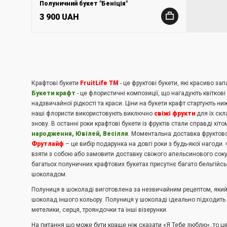
Полуничний букет "Беніція"
3 900 UAH
+
Крафтові букети
FruitLife TM
- це фруктові букети, які красиво з
Букети крафт
- це флористичні композиції, що нагадують квіткові
надзвичайної рідкості та краси. Ціни на букети крафт стартують н
наші флористи використовують виключно
свіжі фрукти
для їх скл
знову. В останні роки крафтові букети із фруктів стали справді хіт
народження, Ювілей, Весілля
. Моментальна доставка фруктово
Фрутлайф
– це вибір подарунка на довгі роки з будь-якої нагоди
взяти з собою або замовити доставку свіжого апельсинового соку, 
багатьох полуничних крафтових букетах присутнє багато бельгійсь
шоколадом.
Полуниця в шоколаді виготовлена за незвичайним рецептом, який 
шоколад іншого кольору. Полуниця у шоколаді ідеально підходить 
метелики, серця, трояндочки та інші візерунки.
На питання що може бути краще ніж сказати «Я Тебе люблю», то це