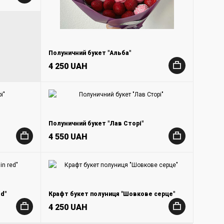
Полуничний букет "Альба"
4 250 UAH
+
Полуничний букет "Лав Сторі"
4 550 UAH
+
+
d"
Крафт букет полуниця "Шовкове серце"
4 250 UAH
+
+