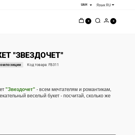
Язык
RU
0
0
ЕТ "ЗВЕЗДОЧЕТ"
композиции
Код товара:
FB311
кет
"
Звездочет
"
- всем мечтателям и романтикам,
кательный веселый букет - посчитай, сколько же