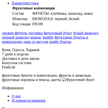
Характеристики
Фруктовые копмозиции
Состав
ФРУКТЫ: клубника, шоколад, кокос
Шоколад
ШОКОЛАД: черный, белый
Код товара:
FB109
свежие фрукты
доставка
фруктовый букет
белый шоколад
черный шоколад
ананас
fruitlife
фруктовые букеты и
композиции
дари со вкусом
крафт букеты
Киев, Одесса, Харьков
7 дней в неделю
Доставка в день заказа
Бонусная система
FruitLife
фруктовые букеты и композиции, фрукты в шоколаде,
фруктовые корзины и боксы, цветы
Информация
О нас
Условия/соглашения