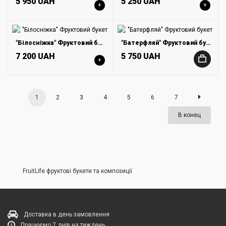
5 950 UAH
5 250 UAH
+
+
"Білосніжка" Фруктовий букет
"Батерфляй" Фруктовий букет
7 200 UAH
5 750 UAH
+
+
1
2
3
4
5
6
7
В конец
FruitLife фруктові букети та композиції
Доставка в день замовлення
Працюємо 7 днів на тиждень