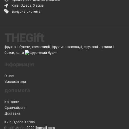
Київ, Одеса, Харків
Бонусна система
THEGift
фруктові букети, композиції, фрукти в шоколаді, фруктові корзини і
бокси, квіти
інформація
О нас
Умови/згоди
допомога
Контакти
Франчайзинг
Доставка
Київ Одеса Харків
thegiftukraine2020@gmail.com